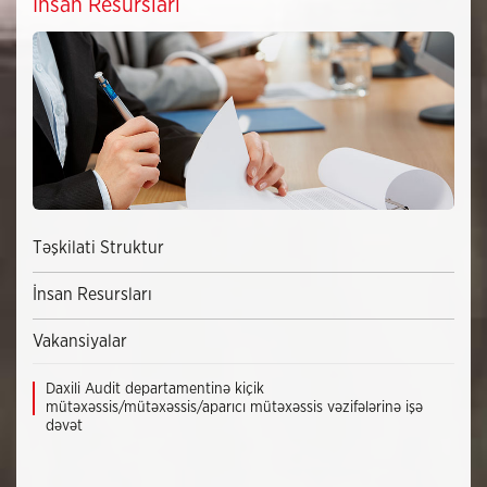
İnsan Resursları
Təşkilati Struktur
İnsan Resursları
Vakansiyalar
Daxili Audit departamentinə kiçik
mütəxəssis/mütəxəssis/aparıcı mütəxəssis vəzifələrinə işə
dəvət