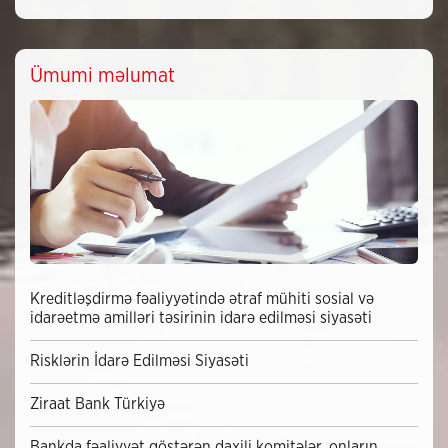
Ümumi məlumat
Kreditləşdirmə fəaliyyətində ətraf mühiti sosial və
idarəetmə amilləri təsirinin idarə edilməsi siyasəti
Risklərin İdarə Edilməsi Siyasəti
Ziraat Bank Türkiyə
Bankda fəaliyyət göstərən daxili komitələr, onların