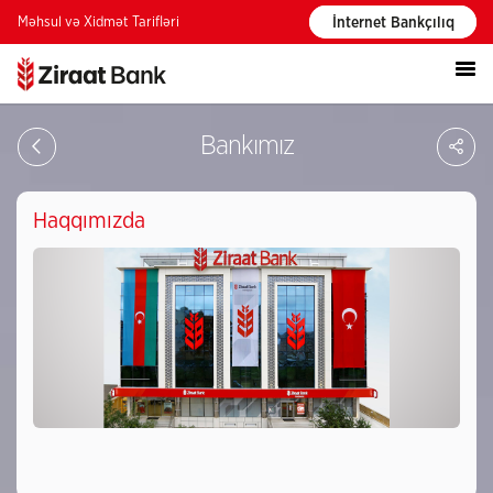
Məhsul və Xidmət Tarifləri
İnternet Bankçılıq
PA
Bankımız
Haqqımızda