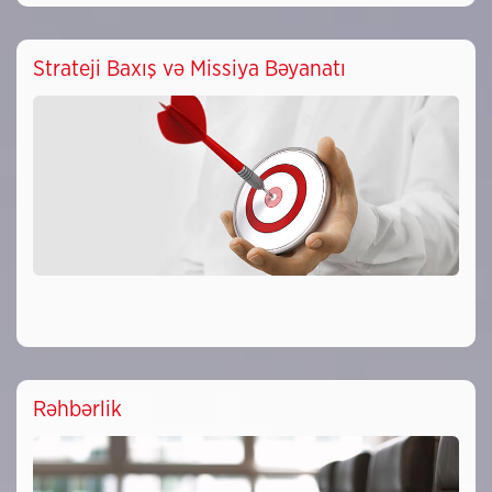
Strateji Baxış və Missiya Bəyanatı
Rəhbərlik