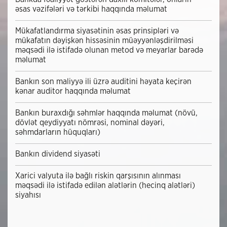
əsas vəzifələri və tərkibi haqqında məlumat
Mükafatlandırma siyasətinin əsas prinsipləri və
mükafatın dəyişkən hissəsinin müəyyənləşdirilməsi
məqsədi ilə istifadə olunan metod və meyarlar barədə
məlumat
Bankın son maliyyə ili üzrə auditini həyata keçirən
kənar auditor haqqında məlumat
Bankın buraxdığı səhmlər haqqında məlumat (növü,
dövlət qeydiyyatı nömrəsi, nominal dəyəri,
səhmdarların hüquqları)
Bankın dividend siyasəti
Xarici valyuta ilə bağlı riskin qarşısının alınması
məqsədi ilə istifadə edilən alətlərin (hecinq alətləri)
siyahısı