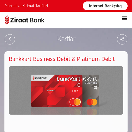
Məhsul və Xidmət Tarifləri
İnternet Bankçılıq
PA
Kartlar
Bankkart Business Debit & Platinum Debit