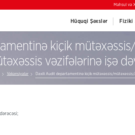
Məhsul və X
Hüquqi Şəxslər
Fiziki
tamentinə kiçik mütəxəssis
təxəssis vəzifələrinə işə də
Vakansiyalar
Daxili Audit departamentinə kiçik mütəxəssis/mütəxəssis/a
dərəcəsi;