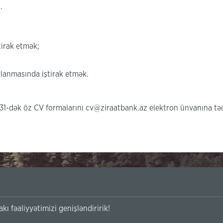
.
tirak etmək;
lanmasında iştirak etmək.
ın 31-dək öz CV formalarını cv@ziraatbank.az elektron ünvanına 
kı fəaliyyətimizi genişləndiririk!