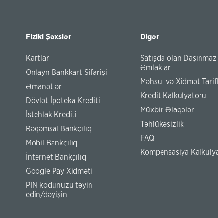
Fiziki Şəxslər
Digər
Kartlar
Satışda olan Daşınmaz
Əmlaklar
Onlayn Bankkart Sifarişi
Məhsul və Xidmət Tarifl
Əmanətlər
Kredit Kalkulyatoru
Dövlət İpoteka Krediti
Müxbir Əlaqələr
İstehlak Krediti
Təhlükəsizlik
Rəqəmsal Bankçılıq
FAQ
Mobil Bankçılıq
Kompensasiya Kalkuly
İnternet Bankçılıq
Google Pay Xidməti
PIN kodunuzu təyin
edin/dəyişin