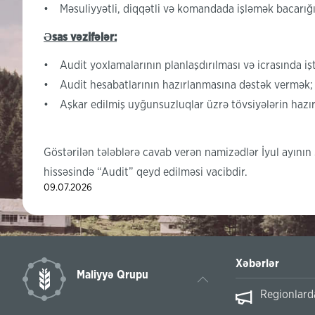
• Məsuliyyətli, diqqətli və komandada işləmək bacarığı
Əsas vəzifələr:
• Audit yoxlamalarının planlaşdırılması və icrasında iş
• Audit hesabatlarının hazırlanmasına dəstək vermək;
• Aşkar edilmiş uyğunsuzluqlar üzrə tövsiyələrin hazır
Göstərilən tələblərə cavab verən namizədlər İyul ayın
hissəsində “Audit” qeyd edilməsi vacibdir.
09.07.2026
Xəbərlər
Maliyyə Qrupu
nfəətlə başa vurduq!
Regionlarda