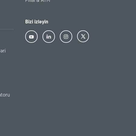
Filial & ATM
Bizi izləyin
əri
atoru