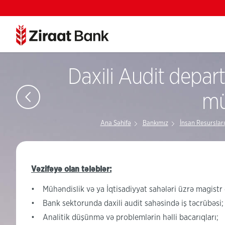
Daxili Audit depar
mü
Ana Səhifə
Bankımız
İnsan Resursları
Vəzifəyə olan tələblər:
• Mühəndislik və ya İqtisadiyyat sahələri üzrə magistr 
• Bank sektorunda daxili audit sahəsində iş təcrübəsi;
• Analitik düşünmə və problemlərin həlli bacarıqları;