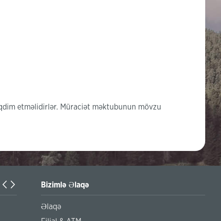
təqdim etməlidirlər. Müraciət məktubunun mövzu
Bizimlə Əlaqə
Naxçıvan filialımız Naxçıvan Muxtar Respublikasında xidmət 
Əlaqə
artırır!