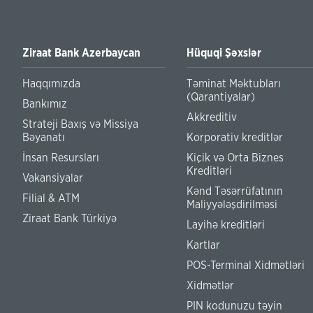
Ziraat Bank Azerbaycan
Hüquqi Şəxslər
Haqqımızda
Təminat Məktubları
(Qarantiyalar)
Bankımız
Akkreditiv
Strateji Baxış və Missiya
Bəyanatı
Korporativ kreditlər
İnsan Resursları
Kiçik və Orta Biznes
Kreditləri
Vakansiyalar
Kənd Təsərrüfatının
Filial & ATM
Maliyyələşdirilməsi
Ziraat Bank Türkiyə
Layihə kreditləri
Kartlar
POS-Terminal Xidmətləri
Xidmətlər
PIN kodunuzu təyin