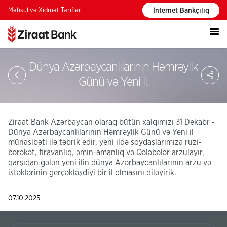
Məhsul və Xidmət Tarifləri
İnternet Bankçılıq
Dünya Azərbaycanlılarının Həmrəylik
PA
Günü və Yeni il.
Ziraat Bank Azərbaycan olaraq bütün xalqımızı 31 Dekabr -
Dünya Azərbaycanlılarının Həmrəylik Günü və Yeni il
münasibəti ilə təbrik edir, yeni ildə soydaşlarımıza ruzi-
bərəkət, firavanlıq, əmin-amanlıq və Qələbələr arzulayır,
qarşıdan gələn yeni ilin dünya Azərbaycanlılarının arzu və
istəklərinin gerçəkləşdiyi bir il olmasını diləyirik.
07.10.2025