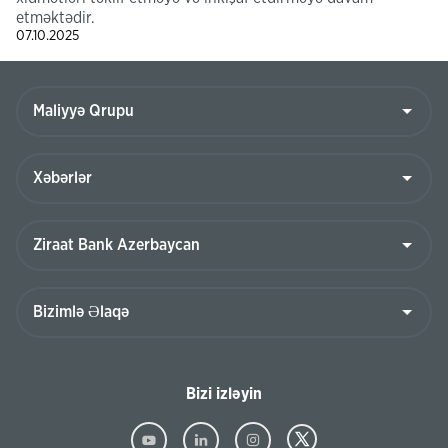
etməktədir.
07.10.2025
Bizi izləyin