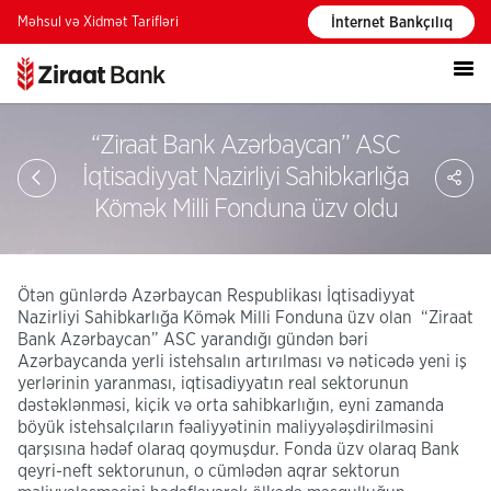
Məhsul və Xidmət Tarifləri
İnternet Bankçılıq
“Ziraat Bank Azərbaycan” ASC
PA
İqtisadiyyat Nazirliyi Sahibkarlığa
Kömək Milli Fonduna üzv oldu
Ötən günlərdə Azərbaycan Respublikası İqtisadiyyat
Nazirliyi Sahibkarlığa Kömək Milli Fonduna üzv olan “Ziraat
Bank Azərbaycan” ASC yarandığı gündən bəri
Azərbaycanda yerli istehsalın artırılması və nəticədə yeni iş
yerlərinin yaranması, iqtisadiyyatın real sektorunun
dəstəklənməsi, kiçik və orta sahibkarlığın, eyni zamanda
böyük istehsalçıların fəaliyyətinin maliyyələşdirilməsini
qarşısına hədəf olaraq qoymuşdur. Fonda üzv olaraq Bank
qeyri-neft sektorunun, o cümlədən aqrar sektorun