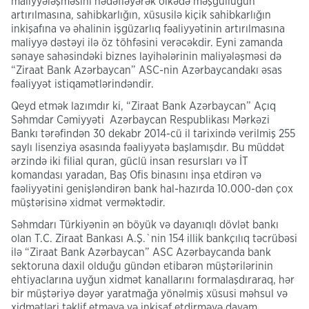
maliyyələşməsini hədəfləyərək ölkədə məşgulluğun
artırılmasına, sahibkarlığın, xüsusilə kiçik sahibkarlığın
inkişafına və əhalinin işgüzarlıq fəaliyyətinin artırılmasına
maliyyə dəstəyi ilə öz töhfəsini verəcəkdir. Eyni zamanda
sənaye sahəsindəki biznes layihələrinin maliyələşməsi də
“Ziraat Bank Azərbaycan” ASC-nin Azərbaycandakı əsas
fəaliyyət istiqamətlərindəndir.
Qeyd etmək lazımdır ki, “Ziraat Bank Azərbaycan” Açıq
Səhmdar Cəmiyyəti Azərbaycan Respublikası Mərkəzi
Bankı tərəfindən 30 dekabr 2014-cü il tarixində verilmiş 255
saylı lisenziya əsasında fəaliyyətə başlamışdır. Bu müddət
ərzində iki filial quran, güclü insan resursları və İT
komandası yaradan, Baş Ofis binasını inşa etdirən və
faəliyyətini genişləndirən bank hal-hazırda 10.000-dən çox
müştərisinə xidmət verməktədir.
Səhmdarı Türkiyənin ən böyük və dayanıqlı dövlət bankı
olan T.C. Ziraat Bankası A.Ş.`nin 154 illik bankçılıq təcrübəsi
ilə “Ziraat Bank Azərbaycan” ASC Azərbaycanda bank
sektoruna daxil olduğu gündən etibarən müştərilərinin
ehtiyaclarına uyğun xidmət kanallarını formalaşdıraraq, hər
bir müştəriyə dəyər yaratmağa yönəlmiş xüsusi məhsul və
xidmətləri təklif etməyə və inkişaf etdirməyə davam