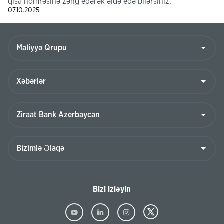
qısa nömrəsinə zəng edərək əldə edə bilərsiniz.
07.10.2025
Bizi izləyin