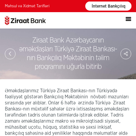
Məhsul və Xidmət Tarifləri
İnternet Bankçılıq
Ziraat Bank Azərbaycanın
əməkdaşları Türkiyə Ziraat Bankası-
PA
nın Bankçılıq Məktəbinin təlim
proqramını uğurla bitirib
Əməkdaşlarımız Türkiyə Ziraat Bankası-nın Türkiyədə
fəaliyyət göstərən Bankçılıq Məktəbinin növbəti məzunları
sırasında yer alıblar. Onlar 6 həftə ərzində Türkiyə Ziraat
Bankası-nın müxtəlif sahələr üzrə ixtisaslaşmış əməkdaşları
tərəfindən tədris olunan təlimlərdə iştirak ediblər. Tədris
zamanı əməkdaşlarımız makro və mikroiqtisadi siyasət,
mühasibat uçotu, hüquq, statistika və şəxsi inkişaf,
bankçılıq sahəsinə aid yeniliklər haqqında məlumatlar əldə