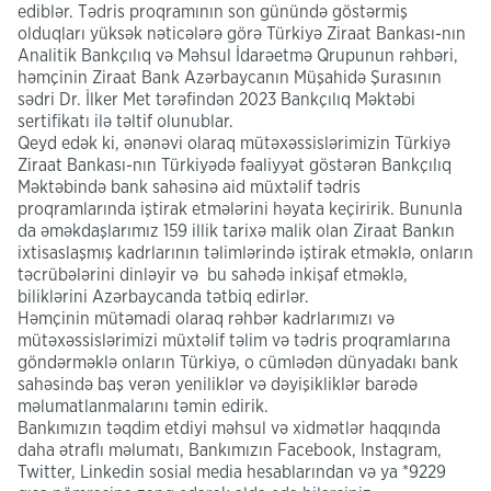
ediblər. Tədris proqramının son günündə göstərmiş
olduqları yüksək nəticələrə görə Türkiyə Ziraat Bankası-nın
Analitik Bankçılıq və Məhsul İdarəetmə Qrupunun rəhbəri,
həmçinin Ziraat Bank Azərbaycanın Müşahidə Şurasının
sədri Dr. İlker Met tərəfindən 2023 Bankçılıq Məktəbi
sertifikatı ilə təltif olunublar.
Qeyd edək ki, ənənəvi olaraq mütəxəssislərimizin Türkiyə
Ziraat Bankası-nın Türkiyədə fəaliyyət göstərən Bankçılıq
Məktəbində bank sahəsinə aid müxtəlif tədris
proqramlarında iştirak etmələrini həyata keçiririk. Bununla
da əməkdaşlarımız 159 illik tarixə malik olan Ziraat Bankın
ixtisaslaşmış kadrlarının təlimlərində iştirak etməklə, onların
təcrübələrini dinləyir və bu sahədə inkişaf etməklə,
biliklərini Azərbaycanda tətbiq edirlər.
Həmçinin mütəmadi olaraq rəhbər kadrlarımızı və
mütəxəssislərimizi müxtəlif təlim və tədris proqramlarına
göndərməklə onların Türkiyə, o cümlədən dünyadakı bank
sahəsində baş verən yeniliklər və dəyişikliklər barədə
məlumatlanmalarını təmin edirik.
Bankımızın təqdim etdiyi məhsul və xidmətlər haqqında
daha ətraflı məlumatı, Bankımızın Facebook, Instagram,
Twitter, Linkedin sosial media hesablarından və ya *9229