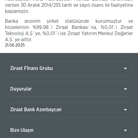
verilen 30 Aralık 2014/255 tarih ve sayılı lisans ile faaliyetine
başlamıştır.
Banka anonim şirket statüsünde kurulmuştur ve
hisselerinin %99,98`i Ziraat Bankası`na, %0,01`i Ziraat
Teknoloji A.Ş`ye, %0,01`i ise Ziraat Yatırım Menkul Değerler
A.Ş`ye aittir.
21.06.2025