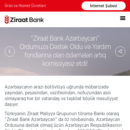
Ürün ve Hizmet Ücretleri
İnternet Şubesi
“Ziraat Bank Azərbaycan”
Ordumuza Dəstək Oldu və Yardım
PA
fondlarına olan ödəmələri artıq
komissiyasız etdi!
Azərbaycanın ərazi bütövlüyü uğrunda mübarizədə
yaşından, peşəsindən, vəzifəsindən, nüfuzundan asılı
olmayaraq hər bir vətəndaş və təşkilat böyük məsuliyyət
daşıyır.
Türkiyənin Ziraat Maliyyə Qrupunun törəmə Bankı olaraq
“Ziraat Bank Azərbaycan” da öz növbəsində, Azərbaycan
Ordusuna dəstək olmaq üçün Azərbaycan Respublikasının