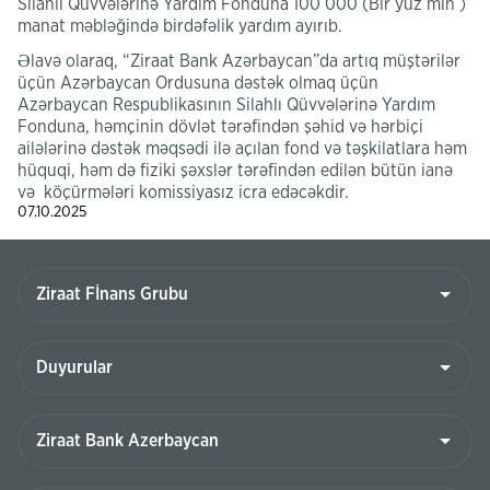
Silahlı Qüvvələrinə Yardım Fonduna 100 000 (Bir yüz min )
manat məbləğində birdəfəlik yardım ayırıb.
Əlavə olaraq, “Ziraat Bank Azərbaycan”da artıq müştərilər
üçün Azərbaycan Ordusuna dəstək olmaq üçün
Azərbaycan Respublikasının Silahlı Qüvvələrinə Yardım
Fonduna, həmçinin dövlət tərəfindən şəhid və hərbiçi
ailələrinə dəstək məqsədi ilə açılan fond və təşkilatlara həm
hüquqi, həm də fiziki şəxslər tərəfindən edilən bütün ianə
və köçürmələri komissiyasız icra edəcəkdir.
07.10.2025