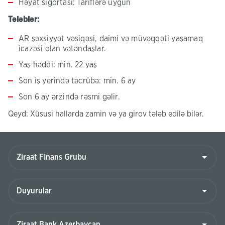
Həyat sığortası: Tariflərə uyğun
Tələblər:
AR şəxsiyyət vəsiqəsi, daimi və müvəqqəti yaşamaq
icazəsi olan vətəndaşlar.
Yaş həddi: min. 22 yaş
Son iş yerində təcrübə: min. 6 ay
Son 6 ay ərzində rəsmi gəlir.
Qeyd: Xüsusi hallarda zamin və ya girov tələb edilə bilər.