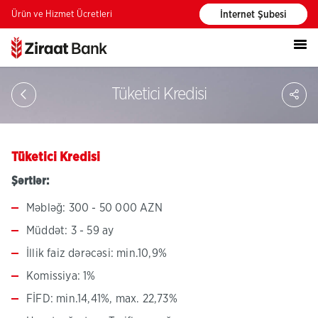
Ürün ve Hizmet Ücretleri
İnternet Şubesi
PA
Tüketici Kredisi
Tüketici Kredisi
Şərtlər:
Məbləğ: 300 - 50 000 AZN
Müddət: 3 - 59 ay
İllik faiz dərəcəsi: min.10,9%
Komissiya: 1%
FİFD: min.14,41%, max. 22,73%