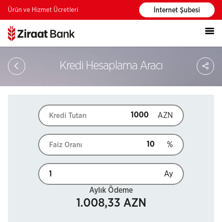
Ürün ve Hizmet Ücretleri
İnternet Şubesi
PA
Kredi Hesaplama Aracı
AZN
Kredi Tutarı
%
Faiz Oranı
Ay
Aylık Ödeme
1.008,33 AZN