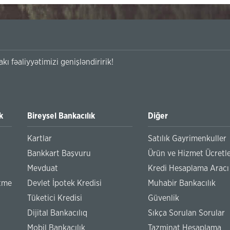
kı fəaliyyətimizi genişləndiririk!
k
Bireysel Bankacılık
Diğer
Kartlar
Satılık Gayrimenkuller
Bankkart Başvuru
Ürün ve Hizmet Ücretle
Mevduat
Kredi Hesaplama Aracı
etme
Devlet İpotek Kredisi
Muhabir Bankacılık
Tüketici Kredisi
Güvenlik
Dijital Bankacılıq
Sıkça Sorulan Sorular
Mobil Bankacılık
Tazminat Hesaplama