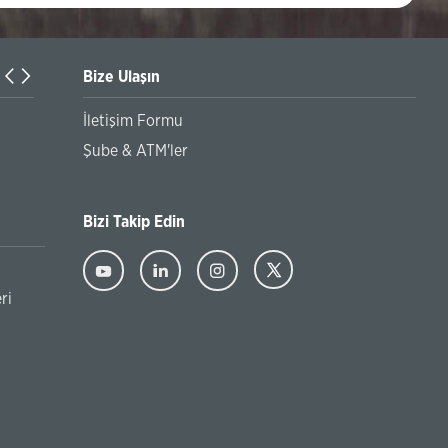
Bize Ulaşın
Naxçıvan filialımız Naxçıvan Muxtar Respublikasında xidmət 
İletişim Formu
artırır!
Şube & ATM'ler
Bizi Takip Edin
ri