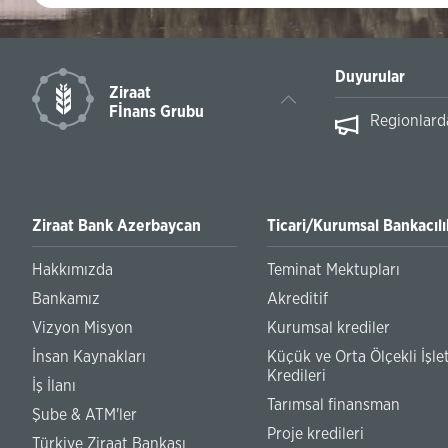
Duyurular
Ziraat
Fİnans Grubu
nfəətlə başa vurduq!
Regionlarda
Ziraat Bank Azerbaycan
Ticari/Kurumsal Bankacılı
Hakkımızda
Teminat Mektupları
Bankamız
Akreditif
Vizyon Misyon
Kurumsal krediler
İnsan Kaynakları
Küçük ve Orta Ölçekli İşl
Kredileri
İş İlanı
Tarımsal finansman
Şube & ATM'ler
Proje kredileri
Türkiye Ziraat Bankası