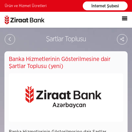
Ürün ve Hizmet Ücretleri
İnternet Şubesi
PA
Şartlar Toplusu
Banka Hizmetlerinin Gösterilmesine dair
Şartlar Toplusu (yeni)