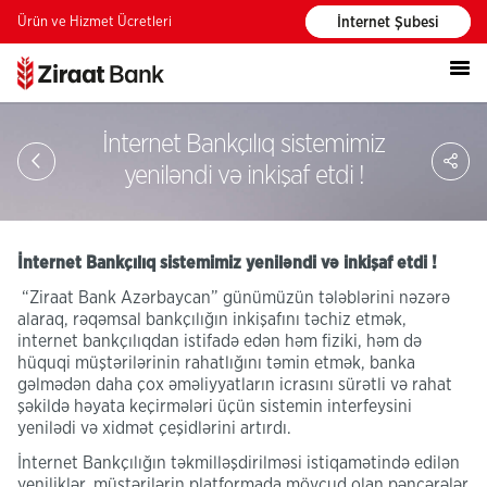
Ürün ve Hizmet Ücretleri
İnternet Şubesi
İnternet Bankçılıq sistemimiz
PA
yeniləndi və inkişaf etdi !
İnternet Bankçılıq sistemimiz yeniləndi və inkişaf etdi !
“Ziraat Bank Azərbaycan” günümüzün tələblərini nəzərə
alaraq, rəqəmsal bankçılığın inkişafını təchiz etmək,
internet bankçılıqdan istifadə edən həm fiziki, həm də
hüquqi müştərilərinin rahatlığını təmin etmək, banka
gəlmədən daha çox əməliyyatların icrasını sürətli və rahat
şəkildə həyata keçirmələri üçün sistemin interfeysini
yenilədi və xidmət çeşidlərini artırdı.
İnternet Bankçılığın təkmilləşdirilməsi istiqamətində edilən
yeniliklər, müştərilərin platformada mövcud olan pəncərələr