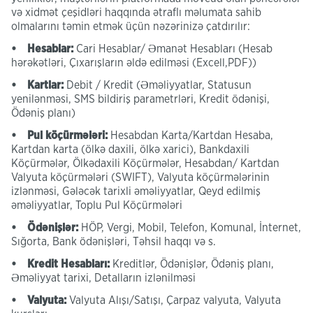
və xidmət çeşidləri haqqında ətraflı məlumata sahib
olmalarını təmin etmək üçün nəzərinizə çatdırılır:
• Hesablar:
Cari Hesablar/ Əmanət Hesabları (Hesab
hərəkətləri, Çıxarışların əldə edilməsi (Excell,PDF))
• Kartlar:
Debit / Kredit (Əməliyyatlar, Statusun
yenilənməsi, SMS bildiriş parametrləri, Kredit ödənişi,
Ödəniş planı)
• Pul köçürmələri:
Hesabdan Karta/Kartdan Hesaba,
Kartdan karta (ölkə daxili, ölkə xarici), Bankdaxili
Köçürmələr, Ölkədaxili Köçürmələr, Hesabdan/ Kartdan
Valyuta köçürmələri (SWIFT), Valyuta köçürmələrinin
izlənməsi, Gələcək tarixli əməliyyatlar, Qeyd edilmiş
əməliyyatlar, Toplu Pul Köçürmələri
• Ödənişlər:
HÖP, Vergi, Mobil, Telefon, Komunal, İnternet,
Sığorta, Bank ödənişləri, Təhsil haqqı və s.
• Kredit Hesabları:
Kreditlər, Ödənişlər, Ödəniş planı,
Əməliyyat tarixi, Detalların izlənilməsi
• Valyuta:
Valyuta Alışı/Satışı, Çarpaz valyuta, Valyuta