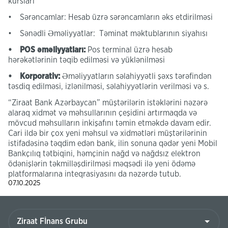
kursları
• Sərəncamlar: Hesab üzrə sərəncamların əks etdirilməsi
• Sənədli Əməliyyatlar: Təminat məktublarının siyahısı
• POS əməliyyatları:
Pos terminal üzrə hesab
hərəkətlərinin təqib edilməsi və yüklənilməsi
• Korporativ:
Əməliyyatların səlahiyyətli şəxs tərəfindən
təsdiq edilməsi, izlənilməsi, səlahiyyətlərin verilməsi və s.
“Ziraat Bank Azərbaycan” müştərilərin istəklərini nəzərə
alaraq xidmət və məhsullarının çeşidini artırmaqda və
mövcud məhsulların inkişafını təmin etməkdə davam edir.
Cari ildə bir çox yeni məhsul və xidmətləri müştərilərinin
istifadəsinə təqdim edən bank, ilin sonuna qədər yeni Mobil
Bankçılıq tətbiqini, həmçinin nağd və nağdsız elektron
ödənişlərin təkmilləşdirilməsi məqsədi ilə yeni ödəmə
platformalarına inteqrasiyasını da nəzərdə tutub.
07.10.2025