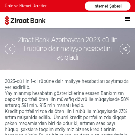
Ürün ve Hizmet Ücretleri
İnternet Şubesi
Ziraat Bank Azərbaycan 2023-cü ilin
PA
I rübünə dair maliyyə hesabatını
açıqladı
2023-cü ilin 1-ci rübünə dair maliyyə hesabatları saytımızda
yerləşdirilib.
Yayımlanmış hesabatın göstəricilərinə əsasən Bankımızın
depozit portfeli ötən ilin müvafiq dövrü ilə müqayisədə 58%
artaraq 391 mln. 915 min manatı keçib.
Kredit portfelimizdə də ötən ilin I rübü ilə müqayisədə 23%
artım müşahidə edilib. Ümumi kredit portfelimizdə diqqət
çəkən məqamlardan biri də odur ki, artımın əsas payı
hüquqi şəxslərə təqdim etdiyimiz biznes kreditlərinin