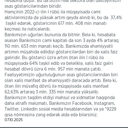
hesabına düşür. Bu da bizim real sektora olan dəstəyimizin
əsas göstəricilərindən biridir.
Həmçinin 2022-ci ilin I rübü ilə müqayisədə cəmi
aktivlərimizdə də yüksək artım qeydə alınıb ki, bu da 37,4%
təşkil edərək, göstəricinin 617 mln. 408 min manatı
keçməsi ilə nəticələnib.
Bankımızın uğurları bununla da bitmir. Belə ki, hesabata
əsasən Bankımızın cəmi kapitalı da son 3 ayda 4% artaraq
110 mln. 653 min manatı keçib. Bankımızda əhəmiyyətli
artımın müşahidə edildiyi göstəricilərdən biri də xalis faiz
gəliridir. Bu göstərici üzrə artım ötən ilin I rübü ilə
müqayisədə 64% təşkil edib və beləliklə, xalis faiz gəliri
hesabat dövrü üzrə 6 mln. 957 min manata çatıb.
Fəaliyyətimizin uğurluluğunun əsas göstəricilərindən biri
olan xalis mənfəət də əhəmiyyətli dərəcədə artıb. Belə ki,
ötən ilin müvafiq dövrü ilə müqayisədə xalis mənfəət
62,63% artaraq 3 mln. 335 min manata yüksəlib.
Bankımızın təqdim etdiyi məhsul və xidmətlər haqqında
daha ətraflı məlumatı, Bankımızın Facebook, Instagram,
Twitter, Linkedin sosial media hesablarından və ya *9229
qısa nömrəsinə zəng edərək əldə edə bilərsiniz.
07.10.2025