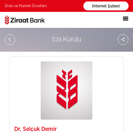
Ürün ve Hizmet Ücretleri
İnternet Şubesi
PA
İcra Kurulu
Dr. Selçuk Demir