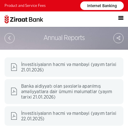
Product and Service Fees
Internet Banking
S
Annual Reports
İnvestisiyaların həcmi və mənbəyi (yayım tarixi
21.01.2026)
Banka aidiyyatı olan şəxslərlə aparılmış
əməliyyatlara dair ümumi məlumatlar (yayım
tarixi 21.01.2026)
İnvestisiyaların həcmi və mənbəyi (yayım tarixi
22.01.2025)