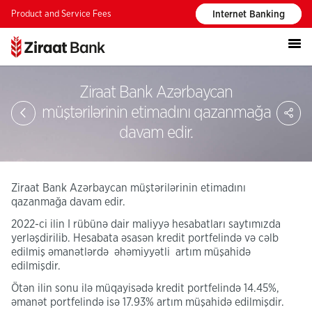
Product and Service Fees
Internet Banking
Ziraat Bank Azərbaycan
S
müştərilərinin etimadını qazanmağa
davam edir.
Ziraat Bank Azərbaycan müştərilərinin etimadını
qazanmağa davam edir.
2022-ci ilin I rübünə dair maliyyə hesabatları saytımızda
yerləşdirilib. Hesabata əsasən kredit portfelində və cəlb
edilmiş əmanətlərdə əhəmiyyətli artım müşahidə
edilmişdir.
Ötən ilin sonu ilə müqayisədə kredit portfelində 14.45%,
əmanət portfelində isə 17.93% artım müşahidə edilmişdir.