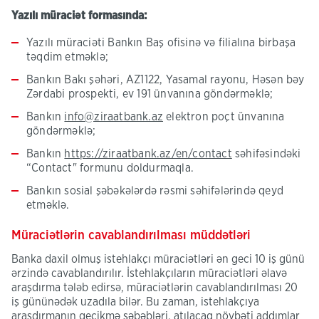
Yazılı müraciət formasında:
Yazılı müraciəti Bankın Baş ofisinə və filialına birbaşa
təqdim etməklə;
Bankın Bakı şəhəri, AZ1122, Yasamal rayonu, Həsən bəy
Zərdabi prospekti, ev 191 ünvanına göndərməklə;
Bankın
info@ziraatbank.az
elektron poçt ünvanına
göndərməklə;
Bankın
https://ziraatbank.az/en/contact
səhifəsindəki
“Contact" formunu doldurmaqla.
Bankın sosial şəbəkələrdə rəsmi səhifələrində qeyd
etməklə.
Müraciətlərin cavablandırılması müddətləri
Banka daxil olmuş istehlakçı müraciətləri ən geci 10 iş günü
ərzində cavablandırılır. İstehlakçıların müraciətləri əlavə
araşdırma tələb edirsə, müraciətlərin cavablandırılması 20
iş gününədək uzadıla bilər. Bu zaman, istehlakçıya
araşdırmanın gecikmə səbəbləri, atılacaq növbəti addımlar