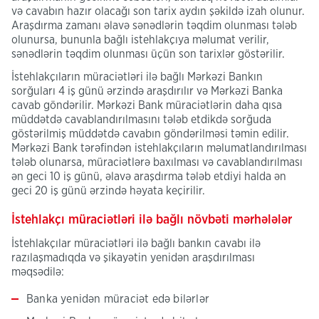
və cavabın hazır olacağı son tarix aydın şəkildə izah olunur.
Araşdırma zamanı əlavə sənədlərin təqdim olunması tələb
olunursa, bununla bağlı istehlakçıya məlumat verilir,
sənədlərin təqdim olunması üçün son tarixlər göstərilir.
İstehlakçıların müraciətləri ilə bağlı Mərkəzi Bankın
sorğuları 4 iş günü ərzində araşdırılır və Mərkəzi Banka
cavab göndərilir. Mərkəzi Bank müraciətlərin daha qısa
müddətdə cavablandırılmasını tələb etdikdə sorğuda
göstərilmiş müddətdə cavabın göndərilməsi təmin edilir.
Mərkəzi Bank tərəfindən istehlakçıların məlumatlandırılması
tələb olunarsa, müraciətlərə baxılması və cavablandırılması
ən geci 10 iş günü, əlavə araşdırma tələb etdiyi halda ən
geci 20 iş günü ərzində həyata keçirilir.
İstehlakçı müraciətləri ilə bağlı növbəti mərhələlər
İstehlakçılar müraciətləri ilə bağlı bankın cavabı ilə
razılaşmadıqda və şikayətin yenidən araşdırılması
məqsədilə:
Banka yenidən müraciət edə bilərlər