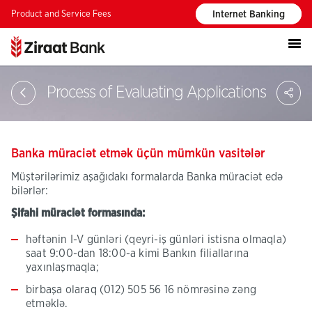
Product and Service Fees
Internet Banking
S
Process of Evaluating Applications
Banka müraciət etmək üçün mümkün vasitələr
Müştərilərimiz aşağıdakı formalarda Banka müraciət edə
bilərlər:
Şifahi müraciət formasında:
həftənin I-V günləri (qeyri-iş günləri istisna olmaqla)
saat 9:00-dan 18:00-a kimi Bankın filiallarına
yaxınlaşmaqla;
birbaşa olaraq (012) 505 56 16 nömrəsinə zəng
etməklə.