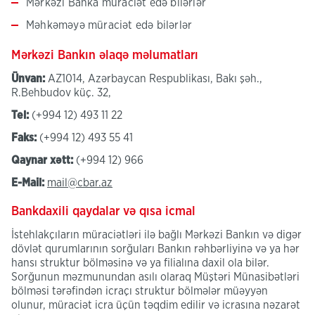
Mərkəzi Banka müraciət edə bilərlər
Məhkəməyə müraciət edə bilərlər
Mərkəzi Bankın əlaqə məlumatları
Ünvan:
AZ1014, Azərbaycan Respublikası, Bakı şəh.,
R.Behbudov küç. 32,
Tel:
(+994 12) 493 11 22
Faks:
(+994 12) 493 55 41
Qaynar xətt:
(+994 12) 966
E-Mail:
mail@cbar.az
Bankdaxili qaydalar və qısa icmal
İstehlakçıların müraciətləri ilə bağlı Mərkəzi Bankın və digər
dövlət qurumlarının sorğuları Bankın rəhbərliyinə və ya hər
hansı struktur bölməsinə və ya filialına daxil ola bilər.
Sorğunun məzmunundan asılı olaraq Müştəri Münasibətləri
bölməsi tərəfindən icraçı struktur bölmələr müəyyən
olunur, müraciət icra üçün təqdim edilir və icrasına nəzarət